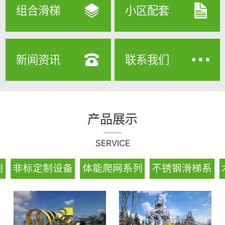
组合滑梯
小区配套
新闻资讯
联系我们
产品展示
SERVICE
划
非标定制设备
体能爬网系列
不锈钢滑梯系
列